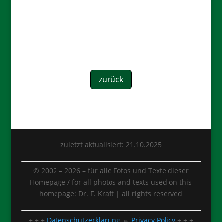
zurück
zuletzt aktualisiert: 21.10.2025
© 2002 –
2026
– für alle Fotos und Texte dieser
Homepage / for all photos and texts used on this
homepage: Dr. F. Kraft | all rights reserved
+ + +
Datenschutzerklärung
⇔
Privacy Policy
+ + +