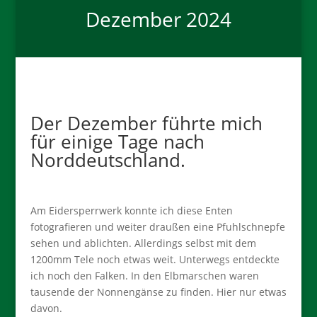
Dezember 2024
Der Dezember führte mich
für einige Tage nach
Norddeutschland.
Am Eidersperrwerk konnte ich diese Enten
fotografieren und weiter draußen eine Pfuhlschnepfe
sehen und ablichten. Allerdings selbst mit dem
1200mm Tele noch etwas weit. Unterwegs entdeckte
ich noch den Falken. In den Elbmarschen waren
tausende der Nonnengänse zu finden. Hier nur etwas
davon.