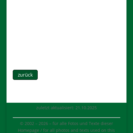
zurück
zuletzt aktualisiert: 21.10.2025
© 2002 –
2026
– für alle Fotos und Texte dieser
Homepage / for all photos and texts used on this